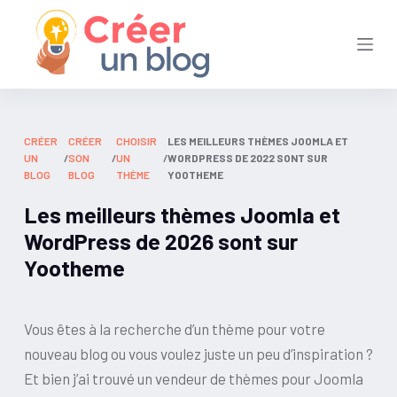
P
a
s
s
e
CRÉER
CRÉER
CHOISIR
LES MEILLEURS THÈMES JOOMLA ET
r
UN
/
SON
/
UN
/
WORDPRESS DE 2022 SONT SUR
a
BLOG
BLOG
THÈME
YOOTHEME
u
Les meilleurs thèmes Joomla et
c
WordPress de 2026 sont sur
o
Yootheme
n
t
e
Vous êtes à la recherche d’un thème pour votre
n
nouveau blog ou vous voulez juste un peu d’inspiration ?
u
Et bien j’ai trouvé un vendeur de thèmes pour Joomla